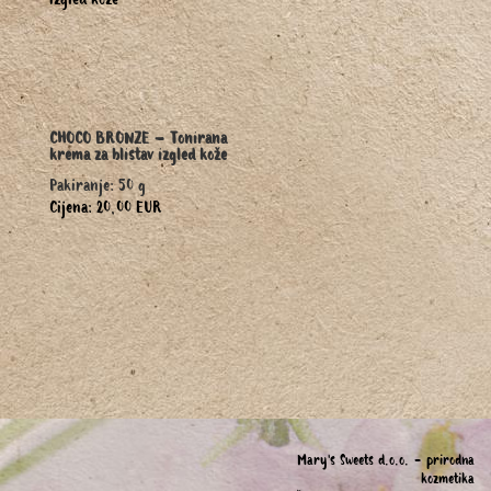
CHOCO BRONZE – Tonirana
krema za blistav izgled kože
Pakiranje: 50 g
Cijena: 20,00 EUR
Mary's Sweets d.o.o. - prirodna
kozmetika