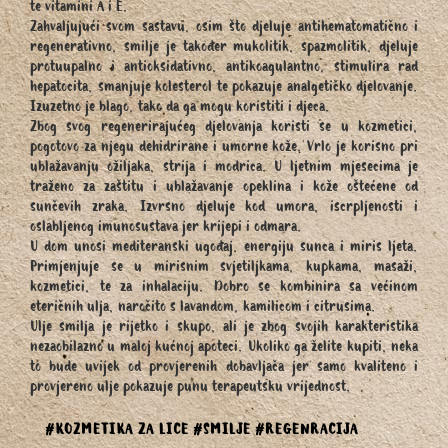
te vitamini A i E.
Zahvaljujući svom sastavu, osim što djeluje antihematomatično i
regenerativno, smilje je također mukolitik, spazmolitik, djeluje
protuupalno i antioksidativno, antikoagulantno, stimulira rad
hepatocita, smanjuje kolesterol te pokazuje analgetičko djelovanje.
Izuzetno je blago, tako da ga mogu koristiti i djeca.
Zbog svog regenerirajućeg djelovanja koristi se u kozmetici,
pogotovo za njegu dehidrirane i umorne kože. Vrlo je korisno pri
ublažavanju ožiljaka, strija i modrica. U ljetnim mjesecima je
traženo za zaštitu i ublažavanje opeklina i kože oštećene od
sunčevih zraka. Izvrsno djeluje kod umora, iscrpljenosti i
oslabljenog imunosustava jer krijepi i odmara.
U dom unosi mediteranski ugođaj, energiju sunca i miris ljeta.
Primjenjuje se u mirisnim svjetiljkama, kupkama, masaži,
kozmetici, te za inhalaciju. Dobro se kombinira sa većinom
eteričnih ulja, naročito s lavandom, kamilicom i citrusima.
Ulje smilja je rijetko i skupo, ali je zbog svojih karakteristika
nezaobilazno u maloj kućnoj apoteci. Ukoliko ga želite kupiti, neka
to bude uvijek od provjerenih dobavljača jer samo kvaliteno i
provjereno ulje pokazuje punu terapeutsku vrijednost.
#KOZMETIKA ZA LICE
#SMILJE
#REGENRACIJA