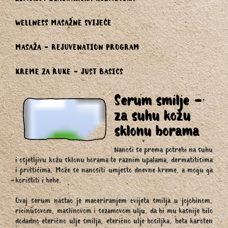
ZIMSKA i BLAGDANSKA KOZMETIKA
WELLNESS MASAŽNE SVIJEĆE
MASAŽA - REJUVENATION PROGRAM
KREME ZA RUKE - JUST BASICS
Serum smilje -
za suhu kožu
sklonu borama
Nanosi se prema potrebi na suhu
i osjetljivu kožu sklonu borama te raznim upalama, dermatitisima
i prištićima. Može se nanositi umjesto dnevne kreme, a mogu ga
koristiti i bebe.
Ovaj serum nastao je maceriranjem cvijeta smilja u jojobinom,
ricinusovom, maslinovom i sezamovom ulju, da bi mu kasnije bilo
dodadno eterično ulje smilja, eterično ulje bosiljka, beta karoten