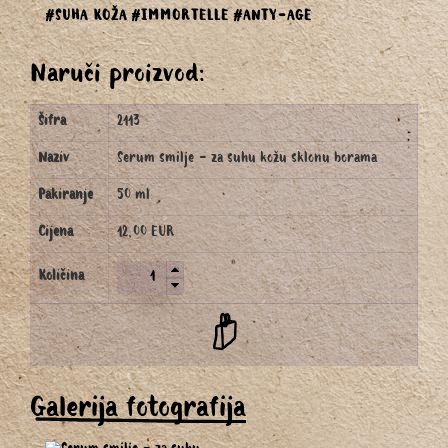
#SUHA KOŽA
#IMMORTELLE
#ANTY-AGE
Naruči proizvod:
Šifra
2113
Naziv
Serum smilje - za suhu kožu sklonu borama
Pakiranje
50 ml
Cijena
12,00 EUR
Količina
Galerija fotografija