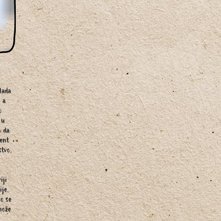
lada
 a
o
 u
o da
ment
stvo.
iji
ije.
ko se
može