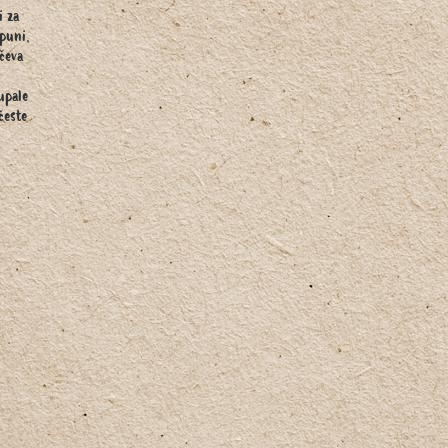
i za
apuni,
rčeva
s
upale
česte