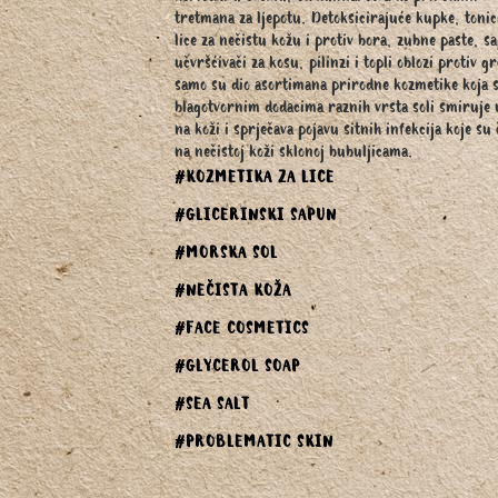
tretmana za ljepotu. Detoksicirajuće kupke, tonic
lice za nečistu kožu i protiv bora, zubne paste, s
učvršćivači za kosu, pilinzi i topli oblozi protiv g
samo su dio asortimana prirodne kozmetike koja 
blagotvornim dodacima raznih vrsta soli smiruje 
na koži i sprječava pojavu sitnih infekcija koje su 
na nečistoj koži sklonoj bubuljicama.
#KOZMETIKA ZA LICE
#GLICERINSKI SAPUN
#MORSKA SOL
#NEČISTA KOŽA
#FACE COSMETICS
#GLYCEROL SOAP
#SEA SALT
#PROBLEMATIC SKIN