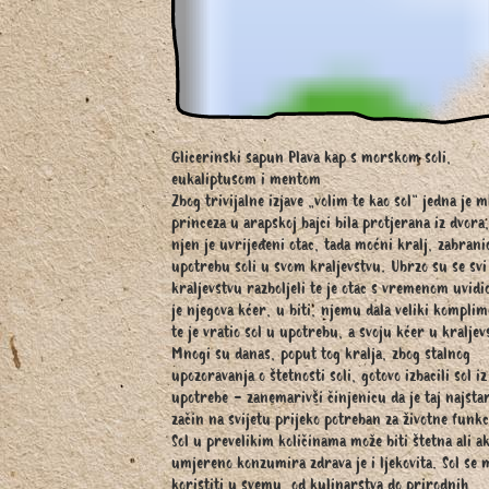
Glicerinski sapun Plava kap s morskom soli,
eukaliptusom i mentom
Zbog trivijalne izjave „volim te kao sol“ jedna je m
princeza u arapskoj bajci bila protjerana iz dvora,
njen je uvrijeđeni otac, tada moćni kralj, zabrani
upotrebu soli u svom kraljevstvu. Ubrzo su se svi
kraljevstvu razboljeli te je otac s vremenom uvidi
je njegova kćer, u biti, njemu dala veliki kompli
te je vratio sol u upotrebu, a svoju kćer u kraljev
Mnogi su danas, poput tog kralja, zbog stalnog
upozoravanja o štetnosti soli, gotovo izbacili sol iz
upotrebe - zanemarivši činjenicu da je taj najstar
začin na svijetu prijeko potreban za životne funkc
Sol u prevelikim količinama može biti štetna ali a
umjereno konzumira zdrava je i ljekovita. Sol se 
koristiti u svemu, od kulinarstva do prirodnih