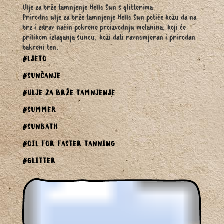
Ulje za brže tamnjenje Hello Sun s glitterima
Prirodno ulje za brže tamnjenje Hello Sun potiče kožu da na
brz i zdrav način pokrene proizvodnju melanina, koji će
prilikom izlaganja suncu, koži dati ravnomjeran i prirodan
bakreni ten.
#LJETO
#SUNČANJE
#ULJE ZA BRŽE TAMNJENJE
#SUMMER
#SUNBATH
#OIL FOR FASTER TANNING
#GLITTER