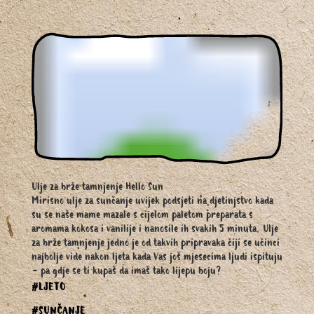
Ulje za brže tamnjenje Hello Sun
Mirisno ulje za sunčanje uvijek podsjeti na djetinjstvo kada
su se naše mame mazale s cijelom paletom preparata s
aromama kokosa i vanilije i nanosile ih svakih 5 minuta. Ulje
za brže tamnjenje jedno je od takvih pripravaka čiji se učinci
najbolje vide nakon ljeta kada Vas još mjesecima ljudi ispituju
- pa gdje se ti kupaš da imaš tako lijepu boju?
#LJETO
#SUNČANJE