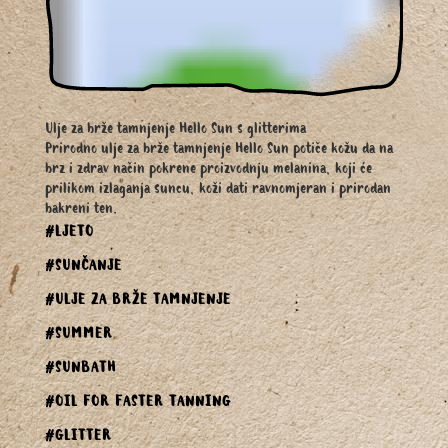
Ulje za brže tamnjenje Hello Sun s glitterima
Prirodno ulje za brže tamnjenje Hello Sun potiče kožu da na
brz i zdrav način pokrene proizvodnju melanina, koji će
prilikom izlaganja suncu, koži dati ravnomjeran i prirodan
bakreni ten.
#LJETO
#SUNČANJE
#ULJE ZA BRŽE TAMNJENJE
#SUMMER
#SUNBATH
#OIL FOR FASTER TANNING
#GLITTER