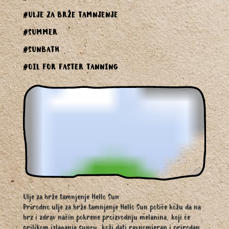
#ULJE ZA BRŽE TAMNJENJE
#SUMMER
#SUNBATH
#OIL FOR FASTER TANNING
Ulje za brže tamnjenje Hello Sun
Prirodno ulje za brže tamnjenje Hello Sun potiče kožu da na
brz i zdrav način pokrene proizvodnju melanina, koji će
prilikom izlaganja suncu, koži dati ravnomjeran i prirodan