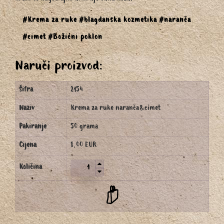
#Krema za ruke
#blagdanska kozmetika
#naranča
#cimet
#Božićni poklon
Naruči proizvod:
Šifra
2154
Naziv
Krema za ruke naranča&cimet
Pakiranje
50 grama
Cijena
8,00 EUR
Količina