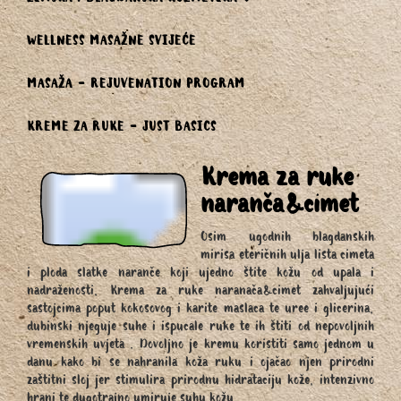
ZIMSKA i BLAGDANSKA KOZMETIKA
WELLNESS MASAŽNE SVIJEĆE
MASAŽA - REJUVENATION PROGRAM
KREME ZA RUKE - JUST BASICS
Krema za ruke
naranča&cimet
Osim ugodnih blagdanskih
mirisa eteričnih ulja lista cimeta
i ploda slatke naranče koji ujedno štite kožu od upala i
nadraženosti, Krema za ruke naranača&cimet zahvaljujući
sastojcima poput kokosovog i karite maslaca te uree i glicerina,
dubinski njeguje suhe i ispucale ruke te ih štiti od nepovoljnih
vremenskih uvjeta . Dovoljno je kremu koristiti samo jednom u
danu kako bi se nahranila koža ruku i ojačao njen prirodni
zaštitni sloj jer stimulira prirodnu hidrataciju kože, intenzivno
hrani te dugotrajno umiruje suhu kožu.