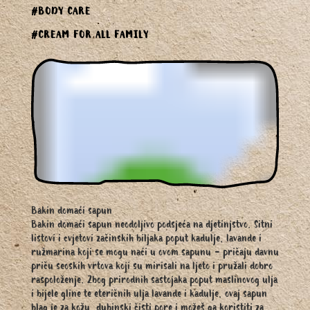
#BODY CARE
#CREAM FOR ALL FAMILY
Bakin domaći sapun
Bakin domaći sapun neodoljivo podsjeća na djetinjstvo. Sitni
listovi i cvjetovi začinskih biljaka poput kadulje, lavande i
ružmarina koji se mogu naći u ovom sapunu - pričaju davnu
priču seoskih vrtova koji su mirisali na ljeto i pružali dobro
raspoloženje. Zbog prirodnih sastojaka poput maslinovog ulja
i bijele gline te eteričnih ulja lavande i kadulje, ovaj sapun
blag je za kožu, dubinski čisti pore i možeš ga koristiti za