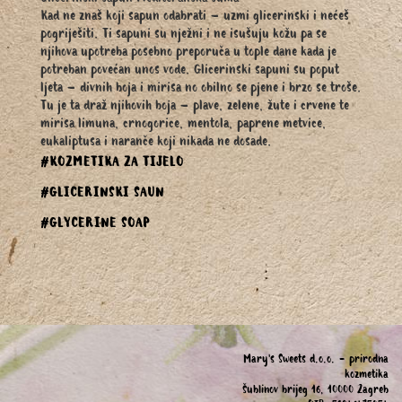
Glicerinski sapun Mediteranska šuma
Kad ne znaš koji sapun odabrati – uzmi glicerinski i nećeš
pogriješiti. Ti sapuni su nježni i ne isušuju kožu pa se
njihova upotreba posebno preporuča u tople dane kada je
potreban povećan unos vode. Glicerinski sapuni su poput
ljeta – divnih boja i mirisa no obilno se pjene i brzo se troše.
Tu je ta draž njihovih boja – plave, zelene, žute i crvene te
mirisa limuna, crnogorice, mentola, paprene metvice,
eukaliptusa i naranče koji nikada ne dosade.
#KOZMETIKA ZA TIJELO
#GLICERINSKI SAUN
#GLYCERINE SOAP
Mary's Sweets d.o.o. - prirodna
kozmetika
Šublinov brijeg 16, 10000 Zagreb