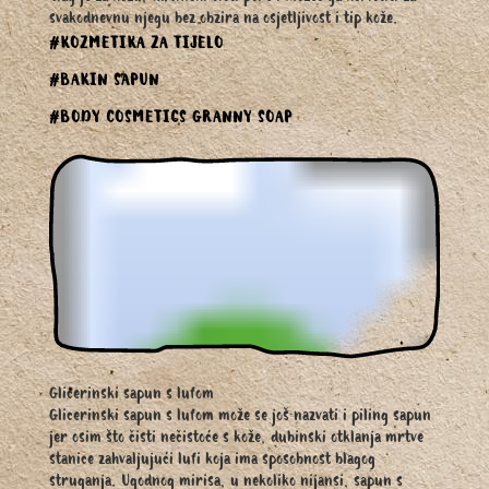
svakodnevnu njegu bez obzira na osjetljivost i tip kože.
#KOZMETIKA ZA TIJELO
#BAKIN SAPUN
#BODY COSMETICS GRANNY SOAP
Glicerinski sapun s lufom
Glicerinski sapun s lufom može se još nazvati i piling sapun
jer osim što čisti nečistoće s kože, dubinski otklanja mrtve
stanice zahvaljujući lufi koja ima sposobnost blagog
struganja. Ugodnog mirisa, u nekoliko nijansi, sapun s