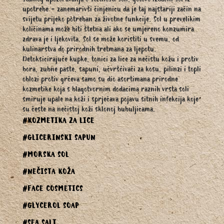
stalnog upozoravanja o štetnosti soli, gotovo izbacili sol iz
upotrebe - zanemarivši činjenicu da je taj najstariji začin na
svijetu prijeko potreban za životne funkcije. Sol u prevelikim
količinama može biti štetna ali ako se umjereno konzumira
zdrava je i ljekovita. Sol se može koristiti u svemu, od
kulinarstva do prirodnih tretmana za ljepotu.
Detoksicirajuće kupke, tonici za lice za nečistu kožu i protiv
bora, zubne paste, sapuni, učvršćivači za kosu, pilinzi i topli
oblozi protiv grčeva samo su dio asortimana prirodne
kozmetike koja s blagotvornim dodacima raznih vrsta soli
smiruje upale na koži i sprječava pojavu sitnih infekcija koje
su česte na nečistoj koži sklonoj bubuljicama.
#KOZMETIKA ZA LICE
#GLICERINSKI SAPUN
#MORSKA SOL
#NEČISTA KOŽA
#FACE COSMETICS
#GLYCEROL SOAP
#SEA SALT