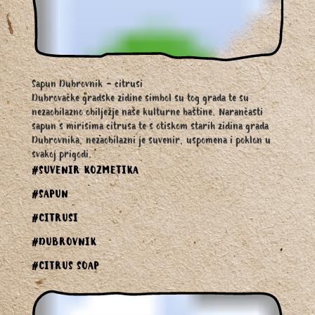
Sapun Dubrovnik - citrusi
Dubrovačke gradske zidine simbol su tog grada te su
nezaobilazno obilježje naše kulturne baštine. Narančasti
sapun s mirisima citrusa te s otiskom starih zidina grada
Dubrovnika, nezaobilazni je suvenir, uspomena i poklon u
svakoj prigodi.
#SUVENIR KOZMETIKA
#SAPUN
#CITRUSI
#DUBROVNIK
#CITRUS SOAP