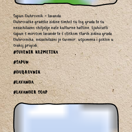
Sapun Dubrovnik - lavanda
Dubrovačke gradske zidine simbol su tog grada te su
nezaobilazno obilježje naše kulturne baštine. Ljubičasti
sapun s mirisom lavande te s otiskom starih zidina grada
Dubrovnika, nezaobilazni je suvenir, uspomena i poklon u
svakoj prigodi.
#SUVENIR KOZMETIKA
#SAPUN
#DUBROVNIK
#LAVANDA
#LAVANDER SOAP