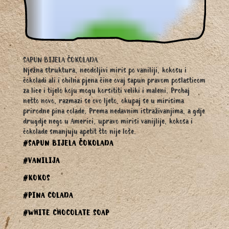
SAPUN BIJELA ČOKOLADA
Nježna struktura, neodoljivi miris po vaniliji, kokosu i
čokoladi ali i obilna pjena čine ovaj sapun pravom poslasticom
za lice i tijelo koju mogu korsititi veliki i maleni. Probaj
nešto novo, razmazi se ovo ljeto, okupaj se u mirisima
prirodne pina colade. Prema nedavnim istraživanjima, a gdje
drugdje nego u Americi, upravo mirisi vanijlije, kokosa i
čokolade smanjuju apetit što nije loše.
#SAPUN BIJELA ČOKOLADA
#VANILIJA
#KOKOS
#PINA COLADA
#WHITE CHOCOLATE SOAP