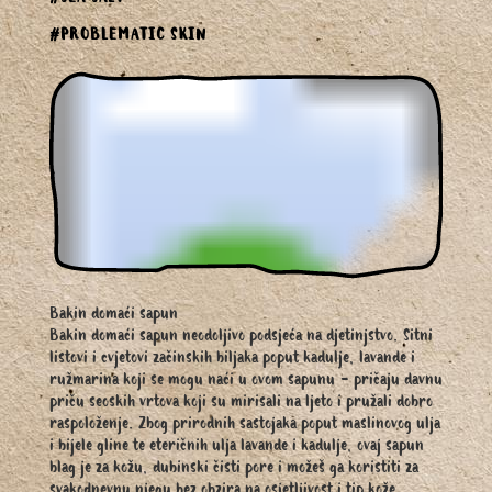
#PROBLEMATIC SKIN
Bakin domaći sapun
Bakin domaći sapun neodoljivo podsjeća na djetinjstvo. Sitni
listovi i cvjetovi začinskih biljaka poput kadulje, lavande i
ružmarina koji se mogu naći u ovom sapunu - pričaju davnu
priču seoskih vrtova koji su mirisali na ljeto i pružali dobro
raspoloženje. Zbog prirodnih sastojaka poput maslinovog ulja
i bijele gline te eteričnih ulja lavande i kadulje, ovaj sapun
blag je za kožu, dubinski čisti pore i možeš ga koristiti za
svakodnevnu njegu bez obzira na osjetljivost i tip kože.