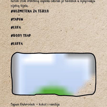
lufom osim efektnog izgleda odličan je saveznik u njegovanju
cijelog tijela.
#KOZMETIKA ZA TIJELO
#SAPUN
#LUFA
#BODY SOAP
#LUFFA
Sapun Dubrovnik - kokos i vanilija