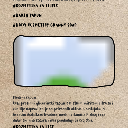
#KOZMETIKA ZA TIJELO
#BAKIN SAPUN
#BODY COSMETICS GRANNY SOAP
Medeni sapun
Ovaj prozirni glicerinski sapun s nježnim mirisom citrusa i
vanilije napravljen je od prirodnih aktivnih sastojaka, s
bogatim dodatkom livadnog meda i vitamina E zbog čega
dubinski hidratizira i ima pomlađujuća svojstva.
#KOZMETIKA ZA LICE