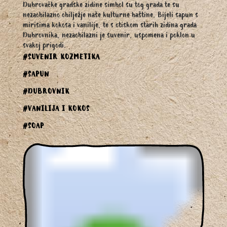
Dubrovačke gradske zidine simbol su tog grada te su
nezaobilazno obilježje naše kulturne baštine. Bijeli sapun s
mirisima kokosa i vanilije, te s otiskom starih zidina grada
Dubrovnika, nezaobilazni je suvenir, uspomena i poklon u
svakoj prigodi.
#SUVENIR KOZMETIKA
#SAPUN
#DUBROVNIK
#VANILIJA I KOKOS
#SOAP