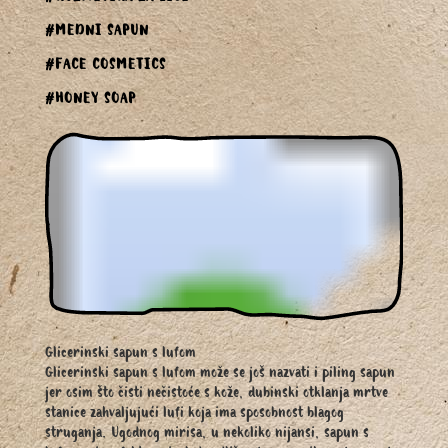
#MEDNI SAPUN
#FACE COSMETICS
#HONEY SOAP
Glicerinski sapun s lufom
Glicerinski sapun s lufom može se još nazvati i piling sapun
jer osim što čisti nečistoće s kože, dubinski otklanja mrtve
stanice zahvaljujući lufi koja ima sposobnost blagog
struganja. Ugodnog mirisa, u nekoliko nijansi, sapun s