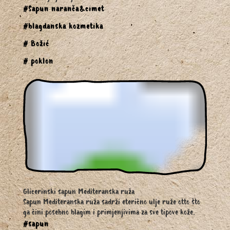
#Sapun naranča&cimet
#blagdanska kozmetika
# Božić
# poklon
Glicerinski sapun Mediteranska ruža
Sapun Mediteranska ruža sadrži eterično ulje ruže otto što
ga čini posebno blagim i primjenjivima za sve tipove kože.
#sapun