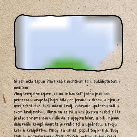
Glicerinski sapun Plava kap s morskom soli, eukaliptusom i
mentom
Zbog trivijalne izjave „volim te kao sol“ jedna je mlada
princeza u arapskoj bajci bila protjerana iz dvora, a njen je
uvrijeđeni otac, tada moćni kralj, zabranio upotrebu soli u
svom kraljevstvu. Ubrzo su se svi u kraljevstvu razboljeli te
je otac s vremenom uvidio da je njegova kćer, u biti, njemu
dala veliki kompliment te je vratio sol u upotrebu, a svoju
kćer u kraljevstvo. Mnogi su danas, poput tog kralja, zbog