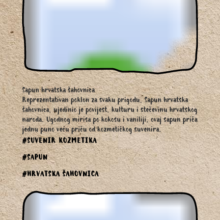
Sapun hrvatska šahovnica
Reprezentativan poklon za svaku prigodu, Sapun hrvatska
šahovnica, ujedinio je povijest, kulturu i stečevinu hrvatskog
naroda. Ugodnog mirisa po kokosu i vaniliji, ovaj sapun priča
jednu puno veću priču od kozmetičkog suvenira.
#SUVENIR KOZMETIKA
#SAPUN
#HRVATSKA ŠAHOVNICA