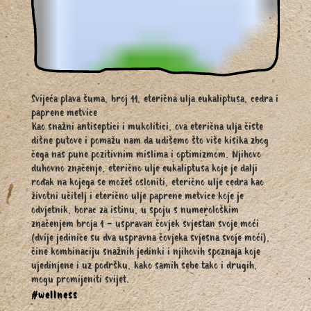
Svijeća plava šuma, broj 11, eterična ulja eukaliptusa, cedra i
paprene metvice
Kao snažni antiseptici i mukolitici, ova eterična ulja čiste
dišne putove i pomažu nam da udišemo što više kisika zbog
čega nas pune pozitivnim mislima i optimizmom. Njihovo
duhovno značenje, eterično ulje eukaliptusa koje je dalji
rođak na kojega se možeš osloniti, eterično ulje cedra kao
životni učitelj i eterično ulje paprene metvice koje je
odvjetnik, borac za istinu, u spoju s numerološkim
značenjem broja 1 - uspravan čovjek svjestan svoje moći
(dvije jedinice su dva uspravna čovjeka svjesna svoje moći),
čine kombinaciju snažnih jedinki i njihovih spoznaja koje
ujedinjene i uz podršku, kako samih sebe tako i drugih,
mogu promijeniti svijet.
#wellness