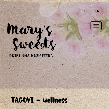
HR
EN
Toggle
TAGOVI - wellness
naviga