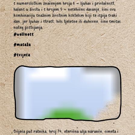
s numerološkim značenjem broja 6 – ljubav i privlačnost,
balans u životu i s brojem 9 – nesebično davanje, čini ovu
kombinaciju snažnim životnim koktelom koji se ispija svaki
dan, jer ljubav i strast, bilo tjelesne ili duhovne, čine smisao
našeg postojanja.
#wellness
#masaža
#svijeća
Svijeća put ratnika, broj 74, eterična ulja naranče, cimeta i