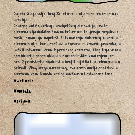
Svijeća snaga volje, broj 25, eterična ulja bora, ružmarina i
pačulija
Snažnog antiseptičkog i analgetskog djelovanja, ova tri
eterična ulja dodatno snažno bistre um te tjeraju negativne
misli i smanjuju napetost. U tumačenju duhovnog značenja
eteričnih ulja, bor predstavlja čuvara, ružmarin pravnika, a
pačuli ostvarenu ženu ispred svog vremena. Zbog toga se ova
kombinacija dobro uklapa s numerološkim značenjem jer
broj 2 predstavlja dualnost a broj 5 osjetila i pet elemenata u
prirodi. Zbog svega navedenog, ova kombinacija predstavlja
savršenu vezu između zrelog muškarca i ostvarene žene.
#wellness
#masaža
#svijeća