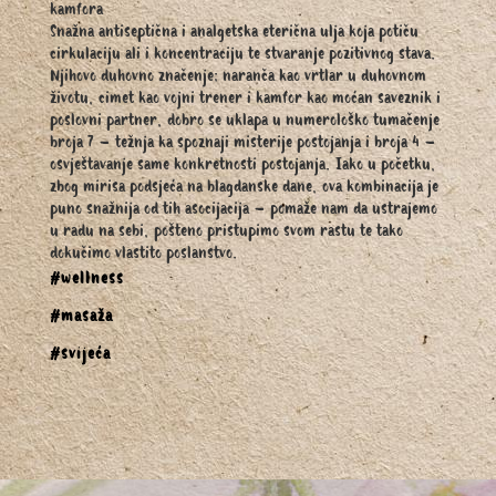
kamfora
Snažna antiseptična i analgetska eterična ulja koja potiču
cirkulaciju ali i koncentraciju te stvaranje pozitivnog stava.
Njihovo duhovno značenje; naranča kao vrtlar u duhovnom
životu, cimet kao vojni trener i kamfor kao moćan saveznik i
poslovni partner, dobro se uklapa u numerološko tumačenje
broja 7 – težnja ka spoznaji misterije postojanja i broja 4 –
osvještavanje same konkretnosti postojanja. Iako u početku,
zbog mirisa podsjeća na blagdanske dane, ova kombinacija je
puno snažnija od tih asocijacija – pomaže nam da ustrajemo
u radu na sebi, pošteno pristupimo svom rastu te tako
dokučimo vlastito poslanstvo.
#wellness
#masaža
#svijeća