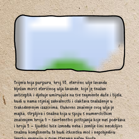
Svijeća boja purpura, broj 93, eterično ulje lavanda
Nježan miris eteričnog ulja lavande, koje je snažan
antiseptik i djeluje umirujuće na sve segmente duše i tijela,
budi u nama osjećaj zahvalnosti i olakšava snalaženje u
svakodnevnim izazovima. Duhovno značenje ovog ulja je
majka, strpljiva i snažna koja u spoju s numerološkim
značenjem broja 9 - savršenstvo postojanja koje nas podržava
i broja 3 – ljudsko biće između neba i zemlje čini neodoljivo
snažnu komponentu te budi iskonsku moć i nepobjedivu