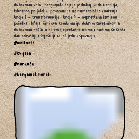
duhovnom vrtu, bergamota koji je psiholog pa do nerolija,
iskrenog prijatelja, povezano je uz numerološko značenje
broja 8 – transformacija i broja 0 – neprestana izmjena
početka i kraja, čini ovu kombinaciju dobrim saveznikom u
duhovnom rastu u kojem neprekidno učimo i budimo se svaki
dan odrasliji i svjesniji za još jednu spoznaju.
#wellness
#svijeća
#naranča
#bergamot neroli