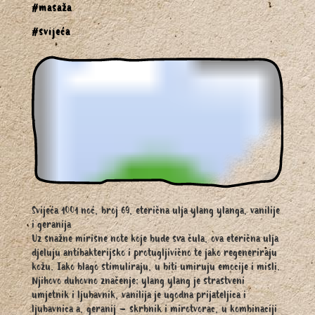
#masaža
#svijeća
Svijeća 1001 noć, broj 69, eterična ulja ylang ylanga, vanilije
i geranija
Uz snažne mirisne note koje bude sva čula, ova eterična ulja
djeluju antibakterijsko i protugljivično te jako regeneriraju
kožu. Iako blago stimuliraju, u biti umiruju emocije i misli.
Njihovo duhovno značenje; ylang ylang je strastveni
umjetnik i ljubavnik, vanilija je ugodna prijateljica i
ljubavnica a, geranij – skrbnik i mirotvorac, u kombinaciji