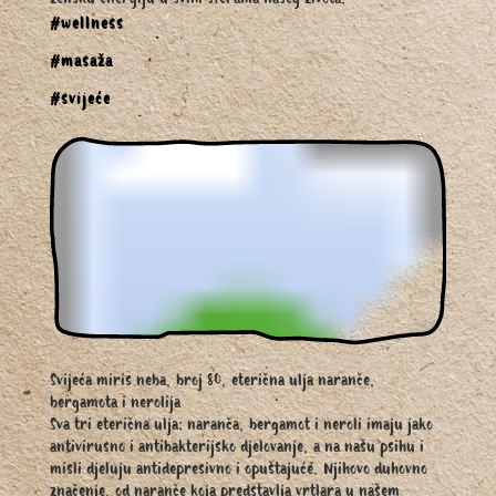
žensku energiju u svim sferama našeg života.
#wellness
#masaža
#svijeće
Svijeća miris neba, broj 80, eterična ulja naranče,
bergamota i nerolija
Sva tri eterična ulja; naranča, bergamot i neroli imaju jako
antivirusno i antibakterijsko djelovanje, a na našu psihu i
misli djeluju antidepresivno i opuštajuće. Njihovo duhovno
značenje, od naranče koja predstavlja vrtlara u našem