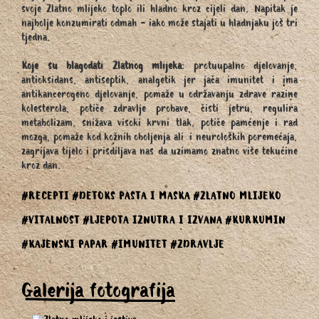
svoje Zlatno mlijeko toplo ili hladno kroz cijeli dan. Napitak je
najbolje konzumirati odmah - iako može stajati u hladnjaku još tri
tjedna.
Koje su blagodati Zlatnog mlijeka
: protuupalno djelovanje,
antioksidans, antiseptik, analgetik jer jača imunitet i ima
antikancerogeno djelovanje, pomaže u održavanju zdrave razine
kolesterola, potiče zdravlje probave, čisti jetru, regulira
metabolizam, snižava visoki krvni tlak, potiče pamćenje i rad
mozga, pomaže kod kožnih oboljenja ali i neuroloških poremećaja,
zagrijava tijelo i prisdiljava nas da uzimamo znatno više tekućine
kroz dan.
#RECEPTI
#DETOKS PASTA I MASKA
#ZLATNO MLIJEKO
#VITALNOST
#LJEPOTA IZNUTRA I IZVANA
#KURKUMIN
#KAJENSKI PAPAR
#IMUNITET
#ZDRAVLJE
Galerija fotografija