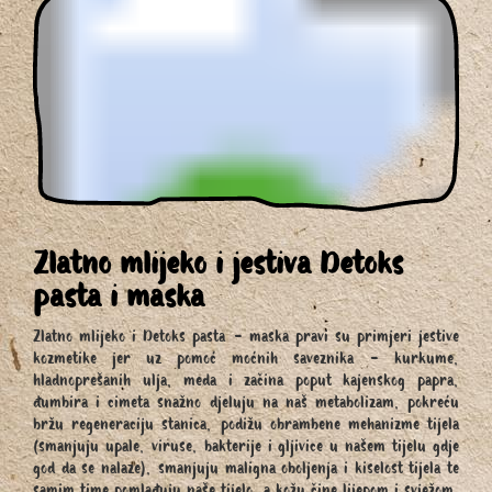
Zlatno mlijeko i jestiva Detoks
pasta i maska
Zlatno mlijeko i Detoks pasta - maska pravi su primjeri jestive
kozmetike jer uz pomoć moćnih saveznika - kurkume,
hladnoprešanih ulja, meda i začina poput kajenskog papra,
đumbira i cimeta snažno djeluju na naš metabolizam, pokreću
bržu regeneraciju stanica, podižu obrambene mehanizme tijela
(smanjuju upale, viruse, bakterije i gljivice u našem tijelu gdje
god da se nalaze), smanjuju maligna oboljenja i kiselost tijela te