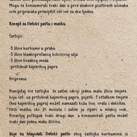
samim time pomlađuju naše tijelo, a kožu čine lijepom i svježom.
Mogu se konzumirati svaki dan a prve znakove pozitivnih učinaka
ovih pripravaka primijetit ćeš već za dva tjedna.
Recept za Detoks pastu i masku
Sastojci:
•3 žlice kurkume u prahu
•3 žlice hladnoprešanog kokosovog ulja
•3 žlice livadnog meda
•prstohvat kajenskog papra
Priprema:
Pomiješaj sve sastojke te zatim odvoji jednu malu žlicu smjese,
koju ćeš, uz prstohvat kajenskog papra, pojesti. S ostatkom smjese
(bez kajenskog papra) možeš namazati kožu lica, vrata i dekoltea.
Drži masku oko 20 minuta i zatim ju isperi u mlakoj vodi.
Ponavljaj postupak svaki drugi dan, a konzumirati pastu možeš
svaki dan jednu malu žličicu.
Koje su blagodati Detoks paste
: zbog sastojka kurkumina iz