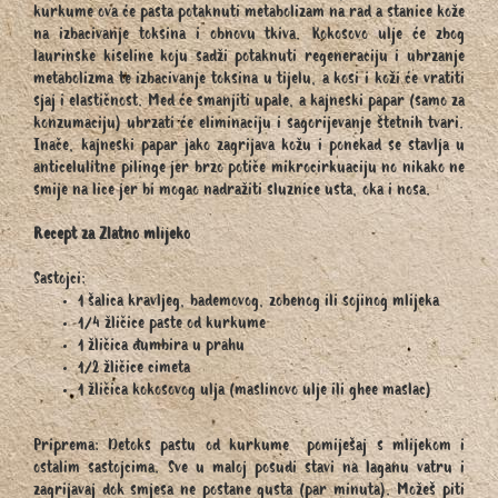
kurkume ova će pasta potaknuti metabolizam na rad a stanice kože
na izbacivanje toksina i obnovu tkiva. Kokosovo ulje će zbog
laurinske kiseline koju sadži potaknuti regeneraciju i ubrzanje
metabolizma te izbacivanje toksina u tijelu, a kosi i koži će vratiti
sjaj i elastičnost. Med će smanjiti upale, a kajneski papar (samo za
konzumaciju) ubrzati će eliminaciju i sagorijevanje štetnih tvari.
Inače, kajneski papar jako zagrijava kožu i ponekad se stavlja u
anticelulitne pilinge jer brzo potiče mikrocirkuaciju no nikako ne
smije na lice jer bi mogao nadražiti sluznice usta, oka i nosa.
Recept za Zlatno mlijeko
Sastojci:
1 šalica kravljeg, bademovog, zobenog ili sojinog mlijeka
1/4 žličice paste od kurkume
1 žličica đumbira u prahu
1/2 žličice cimeta
1 žličica kokosovog ulja (maslinovo ulje ili ghee maslac)
Priprema: Detoks pastu od kurkume pomiješaj s mlijekom i
ostalim sastojcima. Sve u maloj posudi stavi na laganu vatru i
zagrijavaj dok smjesa ne postane gusta (par minuta). Možeš piti